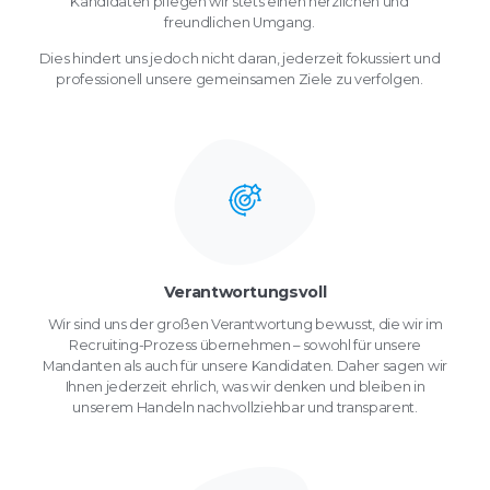
Kandidaten pflegen wir stets einen herzlichen und
freundlichen Umgang.
Dies hindert uns jedoch nicht daran, jederzeit fokussiert und
professionell unsere gemeinsamen Ziele zu verfolgen.
Verantwortungsvoll
Wir sind uns der großen Verantwortung bewusst, die wir im
Recruiting-Prozess übernehmen – sowohl für unsere
Mandanten als auch für unsere Kandidaten. Daher sagen wir
Ihnen jederzeit ehrlich, was wir denken und bleiben in
unserem Handeln nachvollziehbar und transparent.